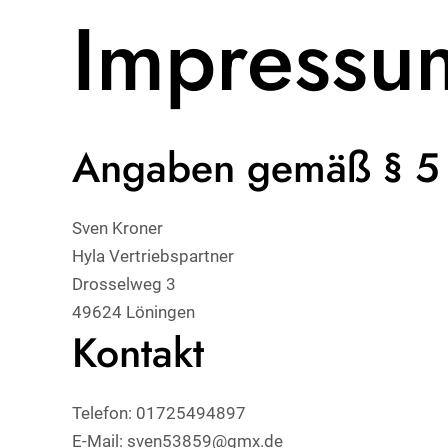
Impressu
Zum
Inhalt
springen
Angaben gemäß § 
Sven Kroner
Hyla Vertriebspartner
Drosselweg 3
49624 Löningen
Kontakt
Telefon: 01725494897
E-Mail: sven53859@gmx.de