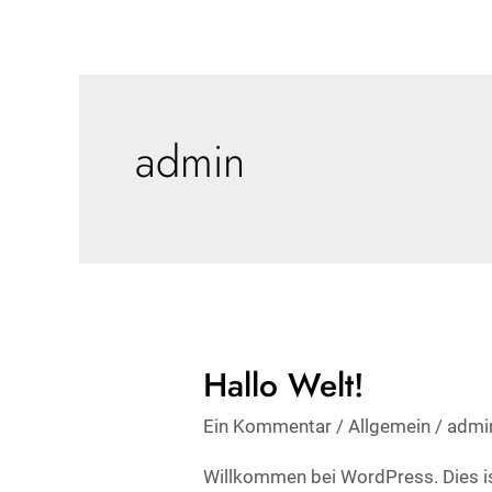
Zum
Inhalt
springen
admin
Hallo Welt!
Hallo
Welt!
Ein Kommentar
/
Allgemein
/
admi
Willkommen bei WordPress. Dies ist